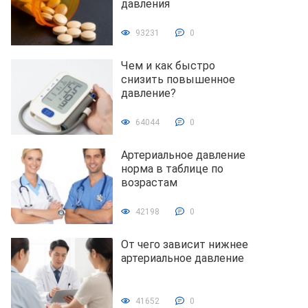
давления
93231
0
Чем и как быстро
снизить повышенное
давление?
64044
0
Артериальное давление
норма в таблице по
возрастам
42198
0
От чего зависит нижнее
артериальное давление
41652
0