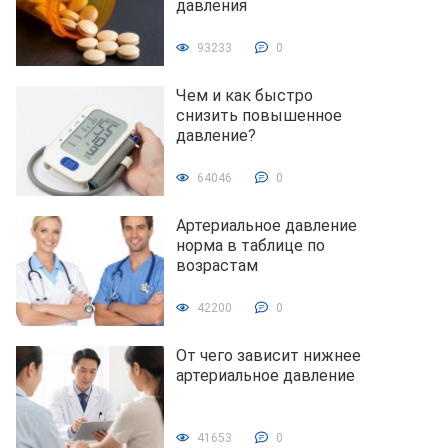
давления
93233
0
Чем и как быстро
снизить повышенное
давление?
64046
0
Артериальное давление
норма в таблице по
возрастам
42200
0
От чего зависит нижнее
артериальное давление
41653
0