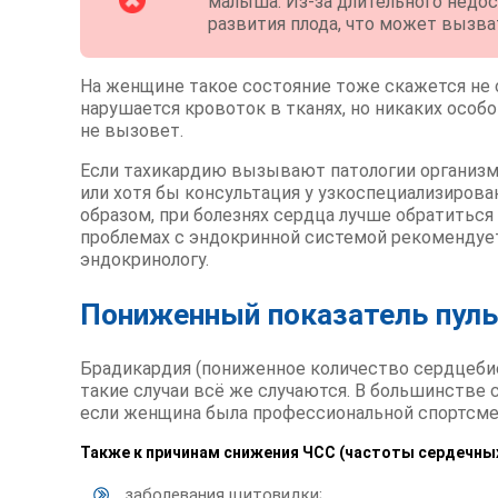
малыша. Из-за длительного недо
развития плода, что может вызват
На женщине такое состояние тоже скажется не 
нарушается кровоток в тканях, но никаких особ
не вызовет.
Если тахикардию вызывают патологии организма
или хотя бы консультация у узкоспециализирова
образом, при болезнях сердца лучше обратиться к
проблемах с эндокринной системой рекомендует
эндокринологу.
Пониженный показатель пуль
Брадикардия (пониженное количество сердцебие
такие случаи всё же случаются. В большинстве
если женщина была профессиональной спортсмен
Также к причинам снижения ЧСС (частоты сердечны
заболевания щитовидки;