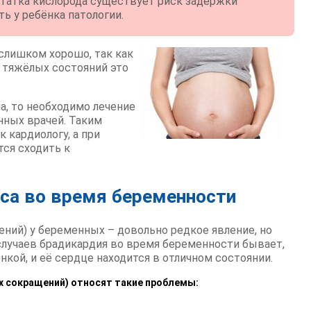
статка кислорода существует риск задержки
ь у ребёнка патологии.
слишком хорошо, так как
о тяжёлых состояний это
, то необходимо лечение
нных врачей. Таким
 кардиологу, а при
ся сходить к
са во время беременности
ний) у беременных – довольно редкое явление, но
 случаев брадикардия во время беременности бывает,
кой, и её сердце находится в отличном состоянии.
х сокращений) относят такие проблемы: