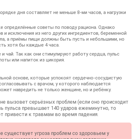
орядке дня составляет не меньше 8-ми часов, а нагрузки
ке определённые советы по поводу рациона. Однако
в и исключения из него других ингредиентов, беременной
ала, а приёмы пищи должны быть пусть и небольшими, но
ть хотя бы каждые 4 часа.
 и чай. Так как они стимулируют работу сердца, пульс
поты или напиток из цикория.
льной основе, которые успокоят сердечно-сосудистую
согласовывать с врачом, у которого наблюдается
ожет навредить не только женщине, но и ребёнку.
не вызовет серьёзных проблем (если оно происходит
ель пульса превышает 140 ударов ежеминутно, то
т привести к травмам во время падения.
е существует угроза проблем со здоровьем у